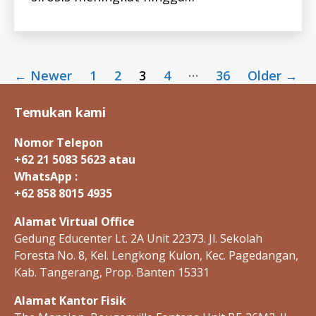
I
S
-
B
-
I
Posts
D
…
←
Newer
1
2
3
4
36
Older
→
H
pagination
E
P
Temukan kami
A
T
I
Nomor Telepon
T
I
+62 21 5083 5623 atau
S
WhatsApp :
-
I
+62 858 8015 4935
D
H
Alamat Virtual Office
E
P
Gedung Educenter Lt. 2A Unit 22373. Jl. Sekolah
C
-
Foresta No. 8, Kel. Lengkong Kulon, Kec. Pagedangan,
I
Kab. Tangerang, Prop. Banten 15331
D
N
E
Alamat Kantor Fisik
W