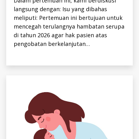
Dalam pertemuan ini, kami berdiskusi
H
E
langsung dengan: Isu yang dibahas
P
h
C
meliputi: Pertemuan ini bertujuan untuk
-
e
I
mencegah terulangnya hambatan serupa
p
D
-
di tahun 2026 agar hak pasien atas
H
E
c
pengobatan berkelanjutan…
P
,
C
h
-
Tags
I
e
D
p
K
a
E
G
ti
I
ti
A
T
s
A
c
N