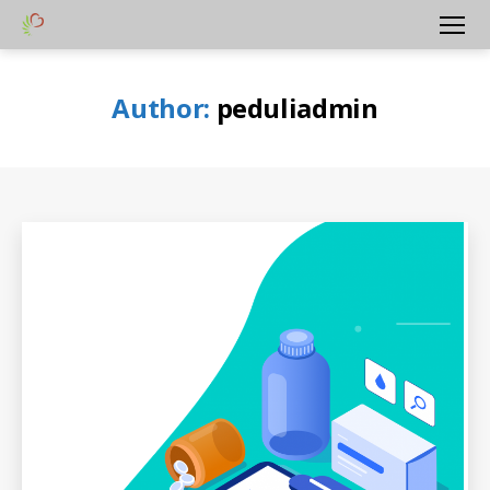
Yayasan
Menu
Peduli
Hati
Author:
peduliadmin
Bangsa