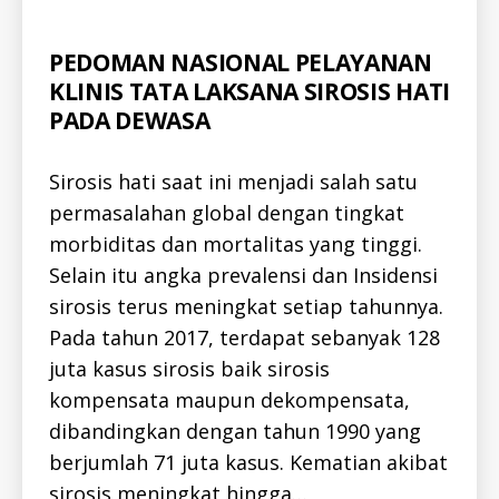
H
E
P
Categories
A
PEDOMAN NASIONAL PELAYANAN
C
L
-
KLINIS TATA LAKSANA SIROSIS HATI
L
I
-
D
PADA DEWASA
I
D
D
Sirosis hati saat ini menjadi salah satu
O
C
permasalahan global dengan tingkat
-
LI
morbiditas dan mortalitas yang tinggi.
B
R
Selain itu angka prevalensi dan Insidensi
A
R
sirosis terus meningkat setiap tahunnya.
Y
-
Pada tahun 2017, terdapat sebanyak 128
I
D
juta kasus sirosis baik sirosis
H
kompensata maupun dekompensata,
E
P
dibandingkan dengan tahun 1990 yang
A
T
berjumlah 71 juta kasus. Kematian akibat
I
T
sirosis meningkat hingga…