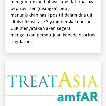
mengumumkan bahwa kandidat obatnya,
T
I
bepirovirsen (disingkat bepi),
T
I
menunjukkan hasil positif dalam dua uji
S
-
klinis efikasi fase 3 yang berskala besar.
B
-
GSK menyatakan akan segera
I
D
mengajukan persetujuan kepada otoritas
H
regulator…
E
P
A
T
I
T
I
S
-
I
D
H
E
P
A
T
I
T