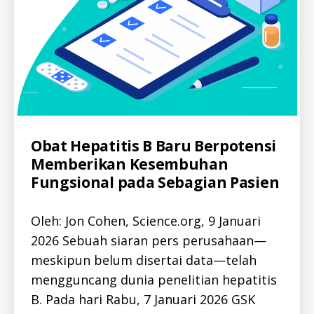
Categories
A
Obat Hepatitis B Baru Berpotensi
L
Memberikan Kesembuhan
L
-
Fungsional pada Sebagian Pasien
I
D
A
Oleh: Jon Cohen, Science.org, 9 Januari
L
L
2026 Sebuah siaran pers perusahaan—
-
I
meskipun belum disertai data—telah
D
H
mengguncang dunia penelitian hepatitis
E
P
B. Pada hari Rabu, 7 Januari 2026 GSK
A