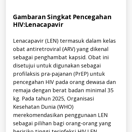
I
S
-
I
Categories
A
Gambaran Singkat Pencegahan
D
L
HIV:Lenacapavir
L
-
I
D
Lenacapavir (LEN) termasuk dalam kelas
H
I
obat antiretroviral (ARV) yang dikenal
V
sebagai penghambat kapsid. Obat ini
H
I
disetujui untuk digunakan sebagai
V
-
profilaksis pra-pajanan (PrEP) untuk
I
D
pencegahan HIV pada orang dewasa dan
remaja dengan berat badan minimal 35
kg. Pada tahun 2025, Organisasi
Kesehatan Dunia (WHO)
merekomendasikan penggunaan LEN
sebagai pilihan bagi orang-orang yang
berisiko tinggi terinfeksi HIV.LEN…