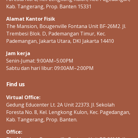
E
P
Kab. Tangerang, Prop. Banten 15331
C
-
Alamat Kantor Fisik
I
D
The Mansion, Bougenville Fontana Unit BF-26M2. Jl.
Trembesi Blok. D, Pademangan Timur, Kec.
Pademangan, Jakarta Utara, DKI Jakarta 14410
Jam kerja
Senin-Jumat: 9:00AM–5:00PM
Sabtu dan hari libur: 09:00AM–2:00PM
Find us
Virtual Office:
Gedung Educenter Lt. 2A Unit 22373. Jl. Sekolah
Foresta No. 8, Kel. Lengkong Kulon, Kec. Pagedangan,
Kab. Tangerang, Prop. Banten.
Office: