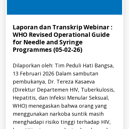
T
I
T
I
S
-
Categories
A
Laporan dan Transkrip Webinar :
I
L
D
WHO Revised Operational Guide
L
H
-
for Needle and Syringe
E
I
P
D
Programmes (05-02-26)
C
A
-
L
I
L
D
Dilaporkan oleh: Tim Peduli Hati Bangsa,
-
H
I
E
13 Februari 2026 Dalam sambutan
D
P
H
pembukanya, Dr. Tereza Kasaeva
C
E
-
(Direktur Departemen HIV, Tuberkulosis,
P
I
A
D
Hepatitis, dan Infeksi Menular Seksual,
T
P
I
U
WHO) menegaskan bahwa orang yang
T
B
I
L
menggunakan narkoba suntik masih
S
I
-
menghadapi risiko tinggi terhadap HIV,
C
B
-
-