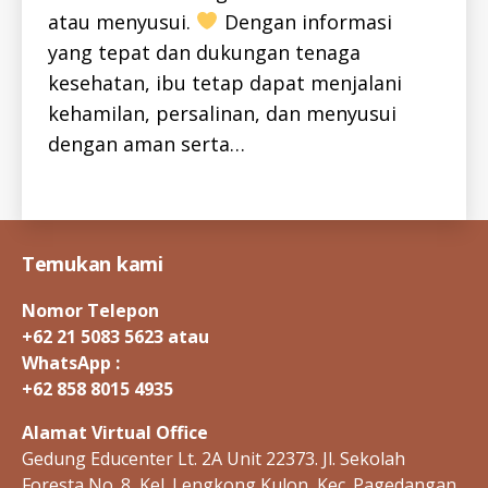
T
atau menyusui.
⁣ Dengan informasi
h
I
T
yang tepat dan dukungan tenaga
e
I
p
kesehatan, ibu tetap dapat menjalani
S
at
-
kehamilan, persalinan, dan menyusui
I
iti
D
dengan aman serta…
s
H
c
,
E
P
k
Tags
A
e
T
I
h
T
a
Temukan kami
I
m
S
-
il
Nomor Telepon
I
a
D
+62 21 5083 5623 atau
n
H
WhatsApp :
E
P
+62 858 8015 4935
C
-
Alamat Virtual Office
I
D
Gedung Educenter Lt. 2A Unit 22373. Jl. Sekolah
H
Foresta No. 8, Kel. Lengkong Kulon, Kec. Pagedangan,