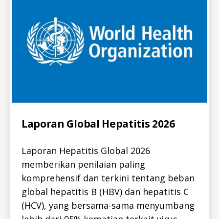
T
I
T
I
S
-
I
D
K
E
G
I
A
T
A
N
Categories
A
Laporan Global Hepatitis 2026
K
L
E
L
G
-
I
Laporan Hepatitis Global 2026
I
A
D
T
memberikan penilaian paling
A
A
L
N
komprehensif dan terkini tentang beban
L
V
-
global hepatitis B (HBV) dan hepatitis C
I
I
D
(HCV), yang bersama-sama menyumbang
D
E
H
O