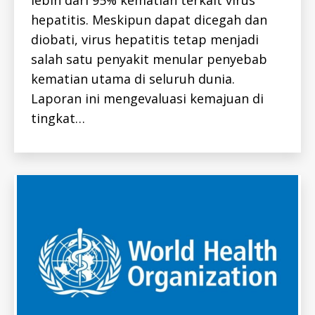
lebih dari 95% kematian terkait virus
E
S
P
-
hepatitis. Meskipun dapat dicegah dan
A
I
T
D
diobati, virus hepatitis tetap menjadi
I
T
salah satu penyakit menular penyebab
I
kematian utama di seluruh dunia.
S
-
Laporan ini mengevaluasi kemajuan di
B
-
tingkat…
I
D
H
E
P
A
T
I
T
I
S
-
I
D
H
E
P
A