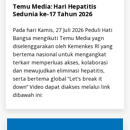
Categories
A
Temu Media: Hari Hepatitis
L
Sedunia ke-17 Tahun 2026
L
-
I
D
Pada hari Kamis, 27 Juli 2026 Peduli Hati
A
L
Bangsa mengikuti Temu Media yagn
L
diselenggarakan oleh Kemenkes RI yang
-
I
bertema nasional untuk mengangkat
D
H
terkair memperluas akses, kolaborasi
E
P
dan mewujudkan eliminasi hepatitis,
A
T
serta bertema global “Let’s break it
I
down” Video dapat diakses melalui link
T
I
dibawah ini:
S
-
I
D
H
E
P
A