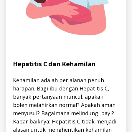
BI
I
N
D
A
R
-
E
N
Categories
A
Hepatitis C dan Kehamilan
L
L
-
Kehamilan adalah perjalanan penuh
I
D
harapan. Bagi ibu dengan Hepatitis C,
A
L
banyak pertanyaan muncul: apakah
L
-
boleh melahirkan normal? Apakah aman
I
menyusui? Bagaimana melindungi bayi?
D
H
Kabar baiknya: Hepatitis C tidak menjadi
E
P
alasan untuk menghentikan kehamilan
A