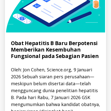
R
C
E
-
P
I
O
D
R
H
T
E
S
P
-
C
I
-
D
I
Categories
D
A
Obat Hepatitis B Baru Berpotensi
L
H
Memberikan Kesembuhan
L
I
-
V
Fungsional pada Sebagian Pasien
I
H
D
I
A
V
Oleh: Jon Cohen, Science.org, 9 Januari
L
-
L
I
2026 Sebuah siaran pers perusahaan—
-
D
I
H
meskipun belum disertai data—telah
D
I
H
mengguncang dunia penelitian hepatitis
V
E
-
P
B. Pada hari Rabu, 7 Januari 2026 GSK
I
A
D
mengumumkan bahwa kandidat obatnya,
T
R
I
E