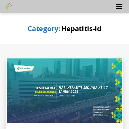
Yayasan
Menu
Peduli
Hati
Category:
Hepatitis-id
Bangsa