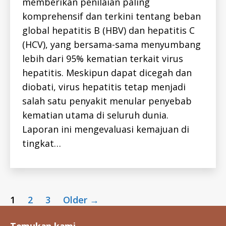
memberikan penilaian paling
P
A
U
L
komprehensif dan terkini tentang beban
B
L
L
-
global hepatitis B (HBV) dan hepatitis C
I
I
C
(HCV), yang bersama-sama menyumbang
D
-
H
H
lebih dari 95% kematian terkait virus
E
E
P
A
hepatitis. Meskipun dapat dicegah dan
A
L
T
diobati, virus hepatitis tetap menjadi
T
I
H
T
salah satu penyakit menular penyebab
I
kematian utama di seluruh dunia.
S
-
Laporan ini mengevaluasi kemajuan di
B
-
tingkat…
I
D
H
E
P
A
Posts
T
1
2
3
Older
→
I
T
pagination
I
S