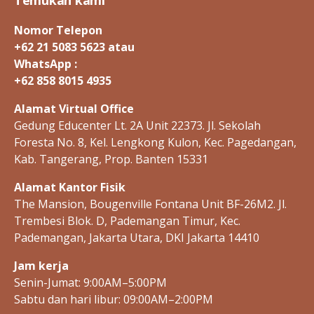
Temukan kami
-
I
D
Nomor Telepon
H
+62 21 5083 5623 atau
E
P
WhatsApp :
A
+62 858 8015 4935
T
I
T
Alamat Virtual Office
I
Gedung Educenter Lt. 2A Unit 22373. Jl. Sekolah
S
-
Foresta No. 8, Kel. Lengkong Kulon, Kec. Pagedangan,
I
D
Kab. Tangerang, Prop. Banten 15331
H
E
Alamat Kantor Fisik
P
C
The Mansion, Bougenville Fontana Unit BF-26M2. Jl.
-
Trembesi Blok. D, Pademangan Timur, Kec.
I
D
Pademangan, Jakarta Utara, DKI Jakarta 14410
H
E
Jam kerja
P
C
Senin-Jumat: 9:00AM–5:00PM
-
Sabtu dan hari libur: 09:00AM–2:00PM
I
D