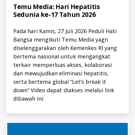
Categories
A
Temu Media: Hari Hepatitis
L
Sedunia ke-17 Tahun 2026
L
-
I
D
Pada hari Kamis, 27 Juli 2026 Peduli Hati
A
L
Bangsa mengikuti Temu Media yagn
L
diselenggarakan oleh Kemenkes RI yang
-
I
bertema nasional untuk mengangkat
D
H
terkair memperluas akses, kolaborasi
E
P
dan mewujudkan eliminasi hepatitis,
A
T
serta bertema global “Let’s break it
I
down” Video dapat diakses melalui link
T
I
dibawah ini:
S
-
I
D
H
E
P
A