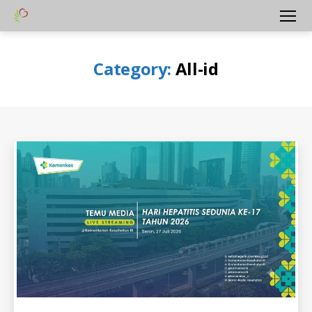
Yayasan
Menu
Peduli
Hati
Category:
All-id
Bangsa