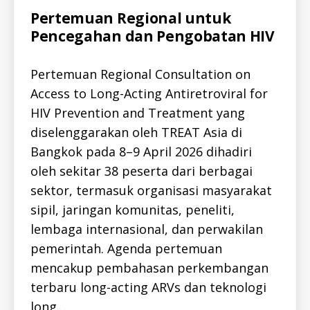
B
L
Categories
A
Pertemuan Regional untuk
I
L
C
Pencegahan dan Pengobatan HIV
L
-
-
H
I
E
D
Pertemuan Regional Consultation on
A
A
L
L
Access to Long-Acting Antiretroviral for
T
L
H
HIV Prevention and Treatment yang
-
P
I
U
diselenggarakan oleh TREAT Asia di
D
B
H
Bangkok pada 8–9 April 2026 dihadiri
L
I
I
V
oleh sekitar 38 peserta dari berbagai
C
H
-
sektor, termasuk organisasi masyarakat
I
H
V
E
sipil, jaringan komunitas, peneliti,
-
A
I
L
lembaga internasional, dan perwakilan
D
T
H
H
pemerintah. Agenda pertemuan
I
mencakup pembahasan perkembangan
V
-
terbaru long-acting ARVs dan teknologi
I
D
long…