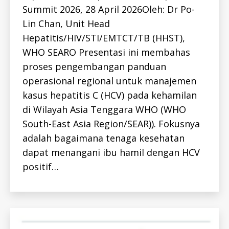
I
S
Summit 2026, 28 April 2026Oleh: Dr Po-
V
-
I
H
Lin Chan, Unit Head
D
I
V
Hepatitis/HIV/STI/EMTCT/TB (HHST),
-
WHO SEARO Presentasi ini membahas
I
D
proses pengembangan panduan
H
I
operasional regional untuk manajemen
V
-
kasus hepatitis C (HCV) pada kehamilan
I
D
di Wilayah Asia Tenggara WHO (WHO
K
South-East Asia Region/SEAR)). Fokusnya
E
G
adalah bagaimana tenaga kesehatan
I
A
dapat menangani ibu hamil dengan HCV
T
A
positif…
N
K
E
G
I
A
T
A