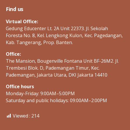
P
Find us
U
B
L
Virtual Office:
I
C
Gedung Educenter Lt. 2A Unit 22373. Jl. Sekolah
-
Foresta No. 8, Kel. Lengkong Kulon, Kec. Pagedangan,
H
E
Kab. Tangerang, Prop. Banten.
A
L
T
Office:
H
The Mansion, Bougenville Fontana Unit BF-26M2. Jl.
P
U
Trembesi Blok. D, Pademangan Timur, Kec.
B
Pademangan, Jakarta Utara, DKI Jakarta 14410
L
I
C
Office hours
-
Monday-Friday: 9:00AM–5:00PM
H
E
Saturday and public holidays: 09:00AM–2:00PM
A
L
T
H
Viewed :
214
R
E
P