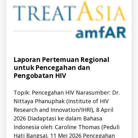
N
P
U
B
L
I
C
-
H
E
A
L
Categories
A
Laporan Pertemuan Regional
T
L
H
untuk Pencegahan dan
L
P
-
Pengobatan HIV
U
I
B
D
L
A
I
Topik: Pencegahan HIV Narasumber: Dr.
L
C
L
-
Nittaya Phanuphak (Institute of HIV
-
H
I
E
Research and Innovation/IHRI), 8 April
D
A
H
2026 Diadaptasi ke dalam Bahasa
L
I
T
V
Indonesia oleh: Caroline Thomas (Peduli
H
H
Hati Bangsa), 11 Mei 2026 Pencegahan
I