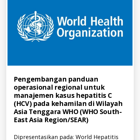
T
I
T
I
S
-
I
D
K
E
G
I
A
T
A
N
Categories
A
Pengembangan panduan
K
L
E
operasional regional untuk
L
G
-
I
manajemen kasus hepatitis C
I
A
D
(HCV) pada kehamilan di Wilayah
T
A
A
Asia Tenggara WHO (WHO South-
L
N
L
East Asia Region/SEAR)
V
-
I
I
D
D
E
Dipresentasikan pada: World Hepatitis
H
O