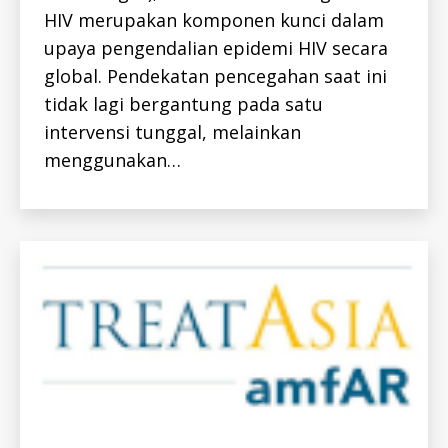
V
HIV merupakan komponen kunci dalam
-
I
upaya pengendalian epidemi HIV secara
D
global. Pendekatan pencegahan saat ini
H
I
tidak lagi bergantung pada satu
V
-
intervensi tunggal, melainkan
I
D
menggunakan…
K
E
G
I
A
T
A
N
K
E
G
I
A
T
A
N
P
U