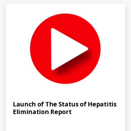
Categories
V
Launch of The Status of Hepatitis
I
Elimination Report
D
E
O
S
-