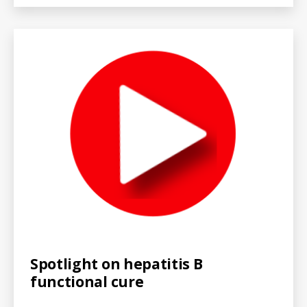
I
D
Categories
V
Spotlight on hepatitis B
I
functional cure
D
E
O