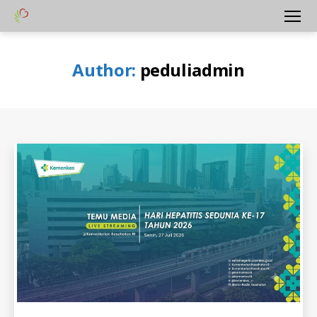
Yayasan
Menu
Peduli
Hati
Author:
peduliadmin
Bangsa