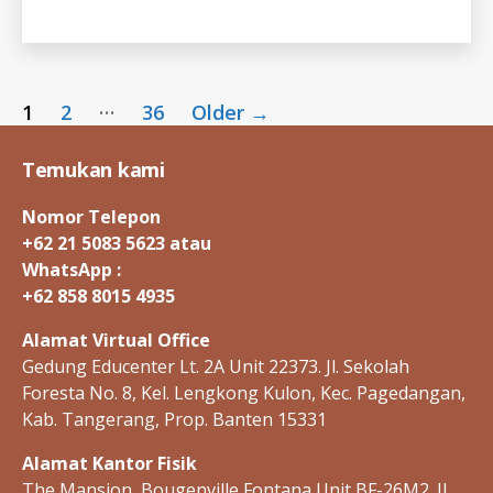
S
-
I
D
Posts
…
1
2
36
Older
→
pagination
Temukan kami
Nomor Telepon
+62 21 5083 5623 atau
WhatsApp :
+62 858 8015 4935
Alamat Virtual Office
Gedung Educenter Lt. 2A Unit 22373. Jl. Sekolah
Foresta No. 8, Kel. Lengkong Kulon, Kec. Pagedangan,
Kab. Tangerang, Prop. Banten 15331
Alamat Kantor Fisik
The Mansion, Bougenville Fontana Unit BF-26M2. Jl.