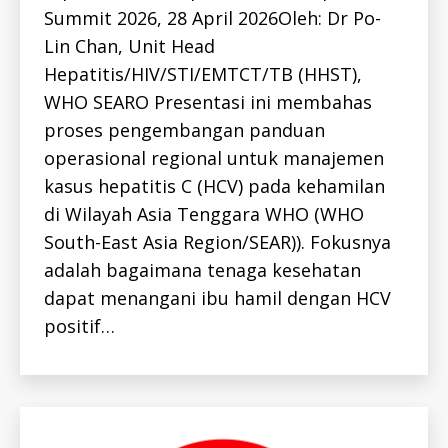
I
S
Summit 2026, 28 April 2026Oleh: Dr Po-
V
-
I
H
Lin Chan, Unit Head
D
I
V
Hepatitis/HIV/STI/EMTCT/TB (HHST),
-
WHO SEARO Presentasi ini membahas
I
D
proses pengembangan panduan
H
I
operasional regional untuk manajemen
V
-
kasus hepatitis C (HCV) pada kehamilan
I
D
di Wilayah Asia Tenggara WHO (WHO
K
South-East Asia Region/SEAR)). Fokusnya
E
G
adalah bagaimana tenaga kesehatan
I
A
dapat menangani ibu hamil dengan HCV
T
A
positif…
N
K
E
G
I
A
T
A