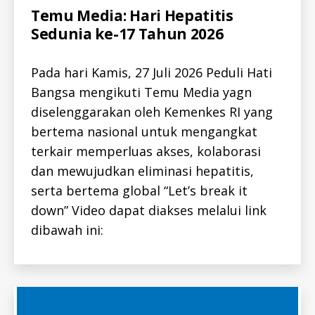
Categories
A
Temu Media: Hari Hepatitis
L
Sedunia ke-17 Tahun 2026
L
-
I
D
Pada hari Kamis, 27 Juli 2026 Peduli Hati
A
L
Bangsa mengikuti Temu Media yagn
L
diselenggarakan oleh Kemenkes RI yang
-
I
bertema nasional untuk mengangkat
D
H
terkair memperluas akses, kolaborasi
E
P
dan mewujudkan eliminasi hepatitis,
A
T
serta bertema global “Let’s break it
I
down” Video dapat diakses melalui link
T
I
dibawah ini:
S
-
I
D
H
E
P
A