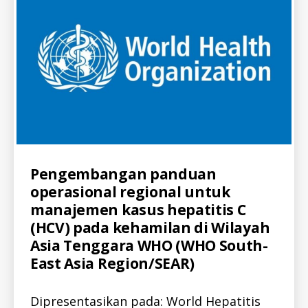
T
I
T
I
S
-
I
D
K
E
G
I
A
T
A
N
Categories
A
Pengembangan panduan
K
L
E
operasional regional untuk
L
G
-
I
manajemen kasus hepatitis C
I
A
D
(HCV) pada kehamilan di Wilayah
T
A
A
Asia Tenggara WHO (WHO South-
L
N
L
East Asia Region/SEAR)
V
-
I
I
D
D
E
Dipresentasikan pada: World Hepatitis
H
O