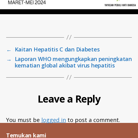
t
b
c
,
t
Tags
u
b
e
←
Kaitan Hepatitis C dan Diabetes
rc
ol
→
Laporan WHO mengungkapkan peningkatan
o
kematian global akibat virus hepatitis
si
s
,
w
a
Leave a Reply
r
g
a
bi
You must be
logged in
to post a comment.
n
a
Temukan kami
a