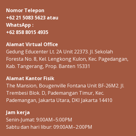
n
Nomor Telepon
+62 21 5083 5623 atau
WhatsApp :
+62 858 8015 4935
Alamat Virtual Office
Gedung Educenter Lt. 2A Unit 22373. Jl. Sekolah
Foresta No. 8, Kel. Lengkong Kulon, Kec. Pagedangan,
Kab. Tangerang, Prop. Banten 15331
Alamat Kantor Fisik
The Mansion, Bougenville Fontana Unit BF-26M2. Jl.
Trembesi Blok. D, Pademangan Timur, Kec.
Pademangan, Jakarta Utara, DKI Jakarta 14410
Jam kerja
Senin-Jumat: 9:00AM–5:00PM
Sabtu dan hari libur: 09:00AM–2:00PM