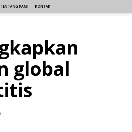
TENTANG KAMI
KONTAK
gkapkan
 global
itis
on
s
Laporan
WHO