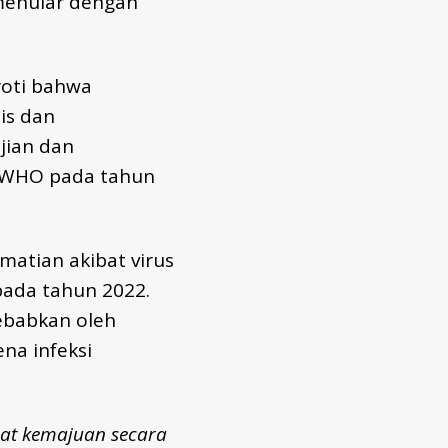
menular dengan
roti bahwa
is dan
jian dan
i WHO pada tahun
atian akibat virus
 pada tahun 2022.
sebabkan oleh
ena infeksi
at kemajuan secara