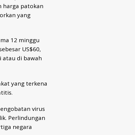
n harga patokan
porkan yang
lama 12 minggu
 sebesar US$60,
i atau di bawah
akat yang terkena
itis.
engobatan virus
lik. Perlindungan
rtiga negara