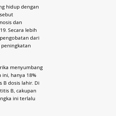
ang hidup dengan
rsebut
nosis dan
19. Secara lebih
n pengobatan dari
n peningkatan
 Afrika menyumbang
 ini, hanya 18%
 B dosis lahir. Di
itis B, cakupan
gka ini terlalu