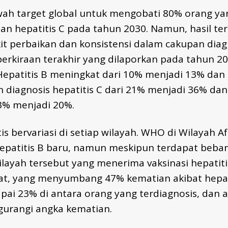
bawah target global untuk mengobati 80% orang y
dan hepatitis C pada tahun 2030. Namun, hasil te
t perbaikan dan konsistensi dalam cakupan diag
erkiraan terakhir yang dilaporkan pada tahun 20
s Hepatitis B meningkat dari 10% menjadi 13% da
 diagnosis hepatitis C dari 21% menjadi 36% da
3% menjadi 20%.
tis bervariasi di setiap wilayah. WHO di Wilayah
hepatitis B baru, namun meskipun terdapat beban
wilayah tersebut yang menerima vaksinasi hepatitis
rat, yang menyumbang 47% kematian akibat hepat
i 23% di antara orang yang terdiagnosis, dan an
urangi angka kematian.