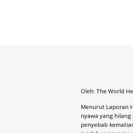
-
I
D
H
E
P
A
T
I
T
I
S
-
I
D
H
Oleh: The World He
E
P
C
Menurut Laporan He
-
I
nyawa yang hilang 
D
penyebab kematian 
R