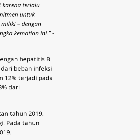
 karena terlalu
omitmen untuk
iliki – dengan
gka kematian ini.”
-
engan hepatitis B
dari beban infeksi
an 12% terjadi pada
8% dari
kan tahun 2019,
gi. Pada tahun
2019.