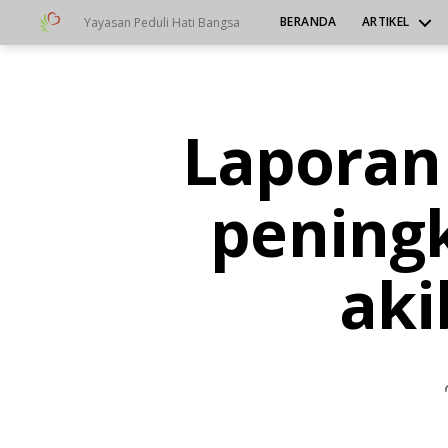
BERANDA
ARTIKEL
Yayasan Peduli Hati Bangsa
Yayasan
Peduli
Hati
Bangsa
Lapora
Categories
A
L
L
-
pening
I
D
H
aki
E
P
A
T
I
T
I
S
-
B