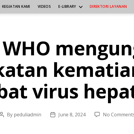
KEGIATAN KAMI
VIDEOS
E-LIBRARY
DIREKTORI LAYANAN
n WHO mengun
katan kematian
bat virus hepat
By
peduliadmin
June 8, 2024
No Comment
Post
Post
author
date