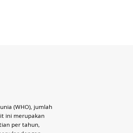
mengungkapkan
peningkatan
kematian
global
akibat
virus
hepatitis
Dunia (WHO), jumlah
it ini merupakan
ian per tahun,