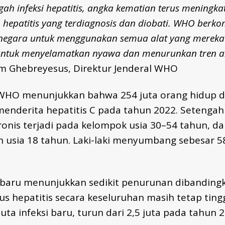
h infeksi hepatitis, angka kematian terus meningkat
n hepatitis yang terdiagnosis dan diobati. WHO berk
egara untuk menggunakan semua alat yang mereka m
untuk menyelamatkan nyawa dan menurunkan tren an
m Ghebreyesus, Direktur Jenderal WHO
 WHO menunjukkan bahwa 254 juta orang hidup d
menderita hepatitis C pada tahun 2022. Setengah 
kronis terjadi pada kelompok usia 30–54 tahun, d
 usia 18 tahun. Laki-laki menyumbang sebesar 5
n baru menunjukkan sedikit penurunan dibanding
us hepatitis secara keseluruhan masih tetap ting
juta infeksi baru, turun dari 2,5 juta pada tahun 