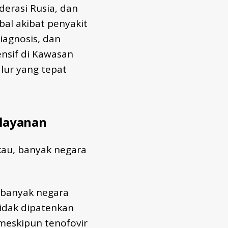
ederasi Rusia, dan
al akibat penyakit
iagnosis, dan
ensif di Kawasan
lur yang tepat
 layanan
kau, banyak negara
n banyak negara
idak dipatenkan
 meskipun tenofovir