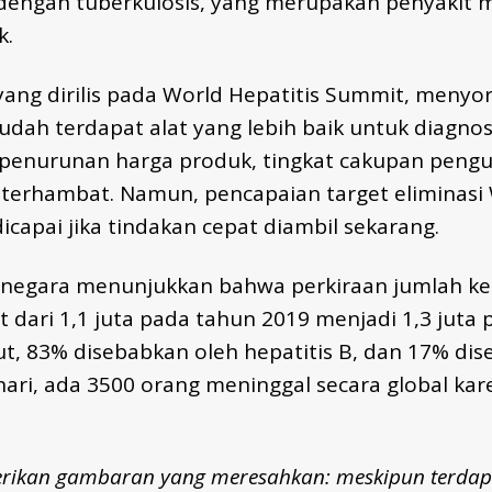
dengan tuberkulosis, yang merupakan penyakit 
k.
yang dirilis pada World Hepatitis Summit, menyo
sudah terdapat alat yang lebih baik untuk diagnos
 penurunan harga produk, tingkat cakupan pengu
terhambat. Namun, pencapaian target eliminas
icapai jika tindakan cepat diambil sekarang.
 negara menunjukkan bahwa perkiraan jumlah kem
t dari 1,1 juta pada tahun 2019 menjadi 1,3 juta
ut, 83% disebabkan oleh hepatitis B, dan 17% di
 hari, ada 3500 orang meninggal secara global kar
rikan gambaran yang meresahkan: meskipun terdap