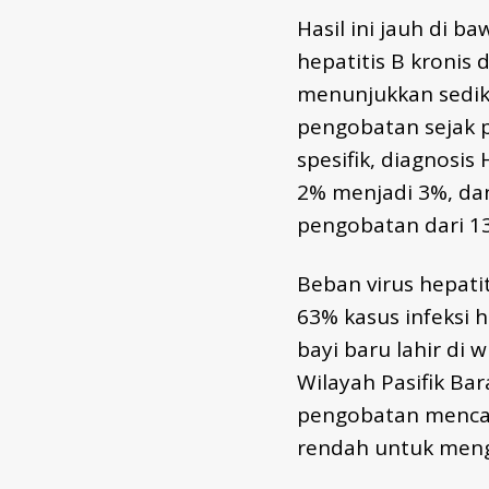
Hasil ini jauh di 
hepatitis B kronis 
menunjukkan sediki
pengobatan sejak p
spesifik, diagnosi
2% menjadi 3%, dan
pengobatan dari 1
Beban virus hepati
63% kasus infeksi 
bayi baru lahir di 
Wilayah Pasifik Ba
pengobatan mencapa
rendah untuk meng