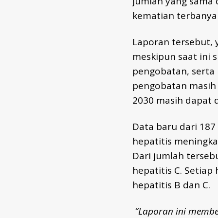
jumlah yang sama 
E
P
kematian terbanya
O
R
T
Laporan tersebut, 
S
-
meskipun saat ini 
I
pengobatan, serta
D
pengobatan masih 
2030 masih dapat d
Data baru dari 187
hepatitis meningka
Dari jumlah terseb
hepatitis C. Setiap
hepatitis B dan C.
“Laporan ini membe