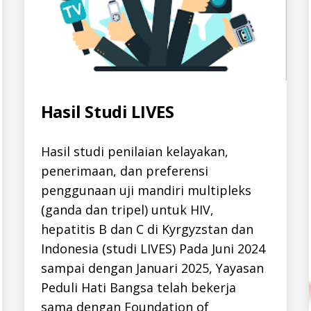
Categories
Hasil Studi LIVES
A
L
L
-
I
Hasil studi penilaian kelayakan,
D
penerimaan, dan preferensi
H
E
penggunaan uji mandiri multipleks
P
A
(ganda dan tripel) untuk HIV,
T
I
hepatitis B dan C di Kyrgyzstan dan
T
I
Indonesia (studi LIVES) Pada Juni 2024
S
sampai dengan Januari 2025, Yayasan
-
B
Peduli Hati Bangsa telah bekerja
-
I
sama dengan Foundation of
D