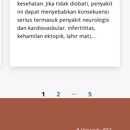
V
kesehatan. Jika tidak diobati, penyakit
-
I
ini dapat menyebabkan konsekuensi
D
serius termasuk penyakit neurologis
dan kardiovaskular, infertilitas,
h
e
kehamilan ektopik, lahir mati,…
p
at
iti
s
,
Tags
hi
v
,
p
m
s
…
1
2
5