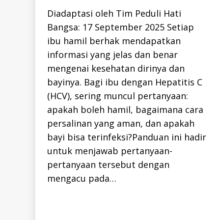
I
Diadaptasi oleh Tim Peduli Hati
D
H
Bangsa: 17 September 2025 Setiap
I
V
ibu hamil berhak mendapatkan
-
I
informasi yang jelas dan benar
D
mengenai kesehatan dirinya dan
bayinya. Bagi ibu dengan Hepatitis C
(HCV), sering muncul pertanyaan:
apakah boleh hamil, bagaimana cara
persalinan yang aman, dan apakah
bayi bisa terinfeksi?Panduan ini hadir
untuk menjawab pertanyaan-
pertanyaan tersebut dengan
mengacu pada…
h