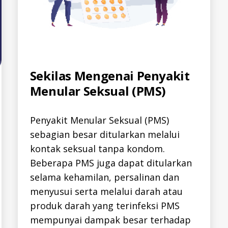
Categories
Sekilas Mengenai Penyakit
A
L
Menular Seksual (PMS)
L
-
I
D
Penyakit Menular Seksual (PMS)
H
E
sebagian besar ditularkan melalui
P
A
kontak seksual tanpa kondom.
T
I
Beberapa PMS juga dapat ditularkan
T
I
selama kehamilan, persalinan dan
S
-
menyusui serta melalui darah atau
I
produk darah yang terinfeksi PMS
D
H
mempunyai dampak besar terhadap
I