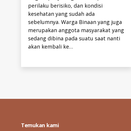
A
y
perilaku berisiko, dan kondisi
N
o
kesehatan yang sudah ada
m
sebelumnya. Warga Binaan yang juga
a
n
,
merupakan anggota masyarakat yang
tb
sedang dibina pada suatu saat nanti
,
akan kembali ke…
tb
c
,
tu
Tags
b
er
c
ol
o
Posts
si
s
,
w
pagination
ar
g
Temukan kami
a