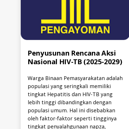
Categories
Penyusunan Rencana Aksi
A
L
Nasional HIV-TB (2025-2029)
L
-
I
D
Warga Binaan Pemasyarakatan adalah
H
I
populasi yang seringkali memiliki
V
hi
-
tingkat Hepatitis dan HIV-TB yang
I
v
,
D
lebih tinggi dibandingkan dengan
p
K
e
populasi umum. Hal ini disebabkan
E
n
G
oleh faktor-faktor seperti tingginya
I
g
A
tingkat penyalahgunaan napza,
a
T