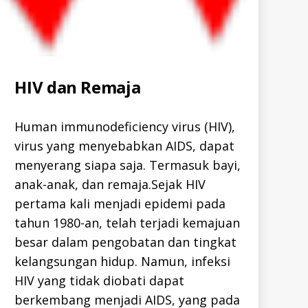
Categories
HIV dan Remaja
A
L
L
-
I
Human immunodeficiency virus (HIV),
D
virus yang menyebabkan AIDS, dapat
H
I
menyerang siapa saja. Termasuk bayi,
V
-
anak-anak, dan remaja.Sejak HIV
I
D
pertama kali menjadi epidemi pada
tahun 1980-an, telah terjadi kemajuan
besar dalam pengobatan dan tingkat
kelangsungan hidup. Namun, infeksi
HIV yang tidak diobati dapat
berkembang menjadi AIDS, yang pada