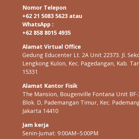
bi
Nomor Telepon
n
a
+62 21 5083 5623 atau
a
WhatsApp :
n
+62 858 8015 4935
Alamat Virtual Office
Gedung Educenter Lt. 2A Unit 22373. Jl. Seko
Lengkong Kulon, Kec. Pagedangan, Kab. Ta
15331
Alamat Kantor Fisik
The Mansion, Bougenville Fontana Unit BF-
Blok. D, Pademangan Timur, Kec. Pademanga
Jakarta 14410
Jam kerja
Senin-Jumat: 9:00AM–5:00PM