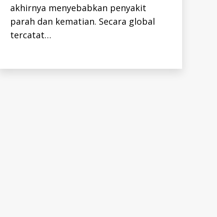
akhirnya menyebabkan penyakit
parah dan kematian. Secara global
tercatat…
h
i
Tags
v