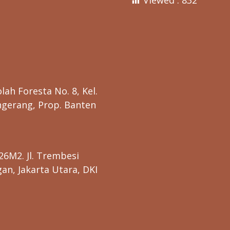
Viewed :
832
lah Foresta No. 8, Kel.
ngerang, Prop. Banten
26M2. Jl. Trembesi
n, Jakarta Utara, DKI