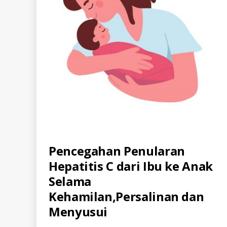
Categories
Pencegahan Penularan
A
L
Hepatitis C dari Ibu ke Anak
L
-
Selama
I
D
Kehamilan,Persalinan dan
H
E
Menyusui
P
C
-