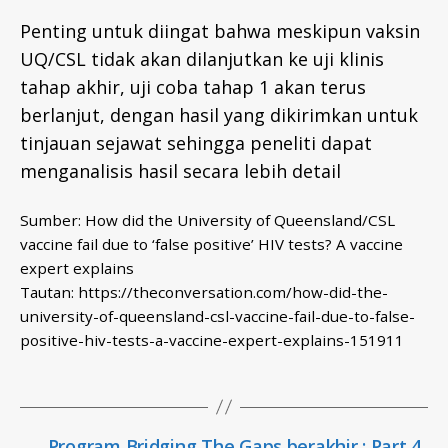
Penting untuk diingat bahwa meskipun vaksin
UQ/CSL tidak akan dilanjutkan ke uji klinis
tahap akhir, uji coba tahap 1 akan terus
berlanjut, dengan hasil yang dikirimkan untuk
tinjauan sejawat sehingga peneliti dapat
menganalisis hasil secara lebih detail
Sumber: How did the University of Queensland/CSL
vaccine fail due to ‘false positive’ HIV tests? A vaccine
expert explains
Tautan: https://theconversation.com/how-did-the-
university-of-queensland-csl-vaccine-fail-due-to-false-
positive-hiv-tests-a-vaccine-expert-explains-151911
←
Program Bridging The Gaps berakhir : Part 4