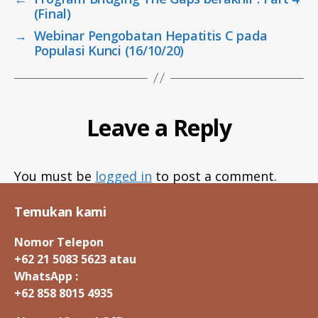
(Final)
→
Webinar Pengobatan Hepatitis C pada
Populasi Kunci (16/10/20)
Leave a Reply
You must be
logged in
to post a comment.
Temukan kami
Nomor Telepon
+62 21 5083 5623 atau
WhatsApp :
+62 858 8015 4935