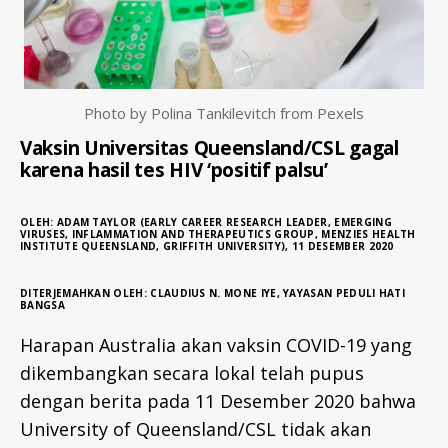
I
D
N
E
W
S
Photo by Polina Tankilevitch from Pexels
-
I
Vaksin Universitas Queensland/CSL gagal
D
karena hasil tes HIV ‘positif palsu’
OLEH: ADAM TAYLOR (EARLY CAREER RESEARCH LEADER, EMERGING
VIRUSES, INFLAMMATION AND THERAPEUTICS GROUP, MENZIES HEALTH
INSTITUTE QUEENSLAND, GRIFFITH UNIVERSITY), 11 DESEMBER 2020
DITERJEMAHKAN OLEH: CLAUDIUS N. MONE IYE, YAYASAN PEDULI HATI
BANGSA
Harapan Australia akan vaksin COVID-19 yang
dikembangkan secara lokal telah pupus
dengan berita pada 11 Desember 2020 bahwa
University of Queensland/CSL tidak akan