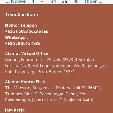
←
Newer
1
34
35
36
Older
→
pagination
Temukan kami
Nomor Telepon
+62 21 5083 5623 atau
WhatsApp :
+62 858 8015 4935
Alamat Virtual Office
Gedung Educenter Lt. 2A Unit 22373. Jl. Sekolah
Foresta No. 8, Kel. Lengkong Kulon, Kec. Pagedangan,
Kab. Tangerang, Prop. Banten 15331
Alamat Kantor Fisik
The Mansion, Bougenville Fontana Unit BF-26M2. Jl.
Trembesi Blok. D, Pademangan Timur, Kec.
Pademangan, Jakarta Utara, DKI Jakarta 14410
Jam kerja