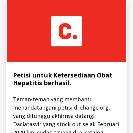
Categories
A
Petisi untuk Ketersediaan Obat
L
Hepatitis berhasil.
L
-
I
D
Teman-teman yang membantu
H
E
menandatangani petisi di change.org,
P
yang ditunggu akhirnya datang!
C
-
Daclatasvir yang stock out sejak Februari
I
D
2020 kini sudah tayang di e-katalog