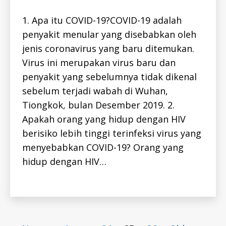
I
D
1. Apa itu COVID-19?COVID-19 adalah
C
O
penyakit menular yang disebabkan oleh
V
jenis coronavirus yang baru ditemukan.
I
D
Virus ini merupakan virus baru dan
-
1
penyakit yang sebelumnya tidak dikenal
9
-
sebelum terjadi wabah di Wuhan,
I
D
Tiongkok, bulan Desember 2019. 2.
H
Apakah orang yang hidup dengan HIV
E
P
berisiko lebih tinggi terinfeksi virus yang
C
-
C
menyebabkan COVID-19? Orang yang
I
o
D
hidup dengan HIV…
v
H
I
i
V
Tags
d
-
I
-
D
1
Posts
9
…