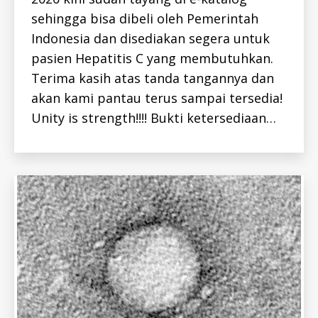
N
E
sehingga bisa dibeli oleh Pemerintah
W
S
Indonesia dan disediakan segera untuk
-
pasien Hepatitis C yang membutuhkan.
I
D
Terima kasih atas tanda tangannya dan
akan kami pantau terus sampai tersedia!
Unity is strength!!!! Bukti ketersediaan…