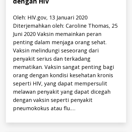
dengan HIV
L
-
I
D
Oleh: HIV.gov, 13 Januari 2020
H
I
Diterjemahkan oleh: Caroline Thomas, 25
V
Juni 2020 Vaksin memainkan peran
-
I
penting dalam menjaga orang sehat.
D
Vaksin melindungi seseorang dari
penyakit serius dan terkadang
mematikan. Vaksin sangat penting bagi
orang dengan kondisi kesehatan kronis
seperti HIV, yang dapat mempersulit
melawan penyakit yang dapat dicegah
dengan vaksin seperti penyakit
pneumokokus atau flu.…