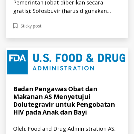
h
Pemerintah (obat diberikan secara
e
gratis): Sofosbuvir (harus digunakan…
p
a
Tags
Sticky post
ti
ti
s
c
,
i
n
d
o
n
Categories
A
Badan Pengawas Obat dan
e
L
s
Makanan AS Menyetujui
L
-
i
Dolutegravir untuk Pengobatan
I
a
D
HIV pada Anak dan Bayi
H
I
V
Oleh: Food and Drug Administration AS,
-
I