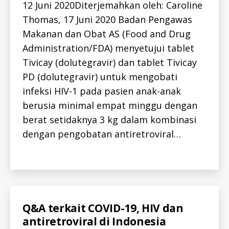
12 Juni 2020Diterjemahkan oleh: Caroline
D
N
Thomas, 17 Juni 2020 Badan Pengawas
E
Makanan dan Obat AS (Food and Drug
W
S
Administration/FDA) menyetujui tablet
-
I
Tivicay (dolutegravir) dan tablet Tivicay
D
PD (dolutegravir) untuk mengobati
infeksi HIV-1 pada pasien anak-anak
f
berusia minimal empat minggu dengan
d
a
berat setidaknya 3 kg dalam kombinasi
,
dengan pengobatan antiretroviral…
h
i
Tags
v
,
o
b
a
Categories
A
Q&A terkait COVID-19, HIV dan
L
t
antiretroviral di Indonesia
L
-