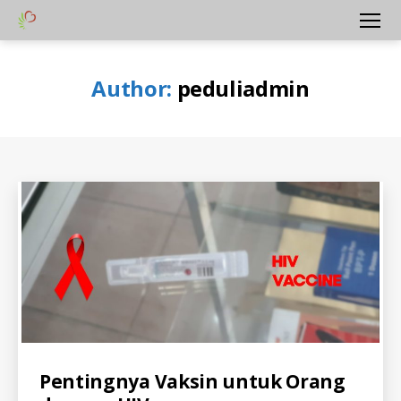
Yayasan
Menu
Peduli
Hati
Author:
peduliadmin
Bangsa
Categories
A
Pentingnya Vaksin untuk Orang
L