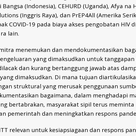
i Bangsa (Indonesia), CEHURD (Uganda), Afya na H
utions (Inggris Raya), dan PrEP4All (Amerika Serika
 COVID-19 pada biaya akses pengobatan HIV di B
ra lain.
a mitra menemukan dan mendokumentasikan baga
engeluaran yang dimaksudkan untuk tanggapan
ilacak dan kurang bertanggung jawab atas dam
yang dimaksudkan. Di mana tujuan diartikulasikan
an struktural yang merusak penggunaan sumbe
okumentasikan bagaimana, dalam menghadapi mas
ng bertabrakan, masyarakat sipil terus meminta
n pemerintah dan meningkatkan respons pande
MTT relevan untuk kesiapsiagaan dan respons pa