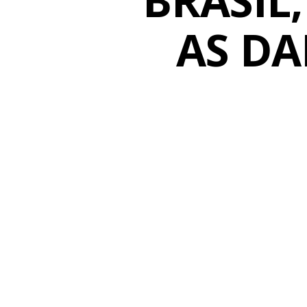
BRASIL
-
I
AS DA
D
H
E
P
A
T
I
T
I
S
-
I
D
H
E
P
C
-
I
D
R