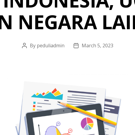
, INDONESIA, 
N NEGARA LA
By
peduliadmin
March 5, 2023
Post
Post
author
date