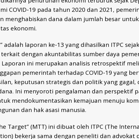
adikannya penurunan ekonomi terburuk sejak Dep
i COVID-19 pada tahun 2020 dan 2021, pemeri
n menghabiskan dana dalam jumlah besar untuk 
itas ekonomi.
” adalah laporan ke-13 yang dihasilkan ITPC seja
terkait dengan akuntabilitas sumber daya peme
Laporan ini merupakan analisis retrospektif mel
ggapan pemerintah terhadap COVID-19 yang ber
lan, keputusan strategis dan politik yang gagal,
dana. Ini menyoroti pengalaman dan perspektif p
ntuk mendokumentasikan kemajuan menuju komi
gunan dan hak asasi manusia.
he Target” (MTT) ini dibuat oleh ITPC (The Inter
ion) bekerja sama dengan peneliti dan advokat di 