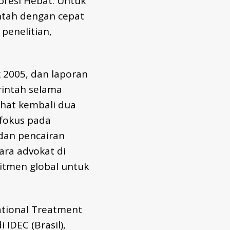
resi Hebat. Untuk
ntah dengan cepat
penelitian,
k 2005, dan laporan
rintah selama
ihat kembali dua
fokus pada
 dan pencairan
ara advokat di
tmen global untuk
national Treatment
IDEC (Brasil),