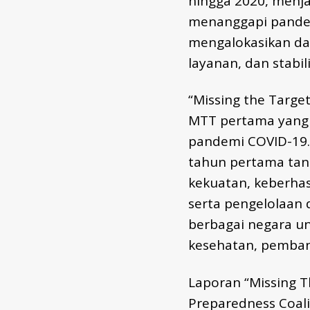
hingga 2020, menj
menanggapi pandem
mengalokasikan da
layanan, dan stabil
“Missing the Target
MTT pertama yang 
pandemi COVID-19. 
tahun pertama tan
kekuatan, keberhasi
serta pengelolaan 
berbagai negara u
kesehatan, pemban
Laporan “Missing T
Preparedness Coalit