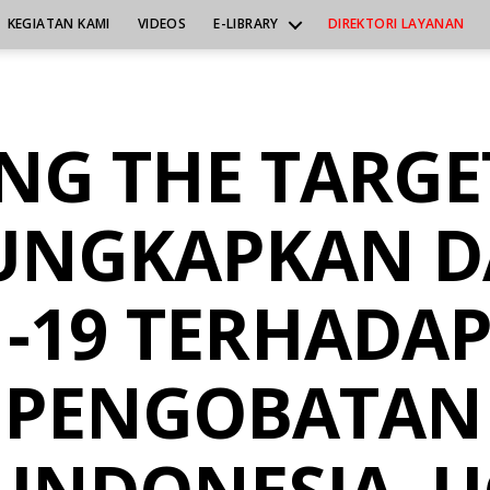
KEGIATAN KAMI
VIDEOS
E-LIBRARY
DIREKTORI LAYANAN
NG THE TARGE
UNGKAPKAN D
 -19 TERHADAP
 PENGOBATAN 