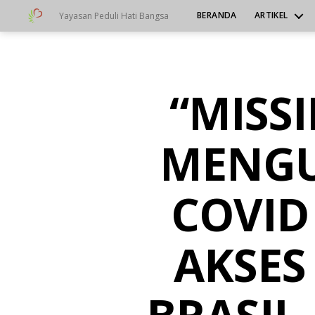
BERANDA
ARTIKEL
Yayasan Peduli Hati Bangsa
Yayasan
Peduli
Hati
Bangsa
“MISSI
Categories
A
L
L
-
MENG
I
D
D
COVID
O
C
-
L
AKSES
I
B
R
A
R
Y