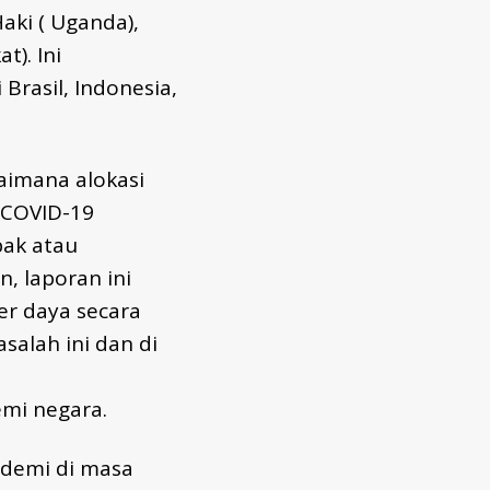
aki ( Uganda),
t). Ini
rasil, Indonesia,
imana alokasi
 COVID-19
pak atau
, laporan ini
r daya secara
alah ini dan di
mi negara.
ndemi di masa