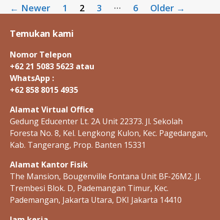
Posts
I
…
←
Newer
1
2
3
6
Older
→
D
pagination
H
E
Temukan kami
P
C
-
Nomor Telepon
I
D
+62 21 5083 5623 atau
H
WhatsApp :
I
+62 858 8015 4935
V
-
I
Alamat Virtual Office
D
Gedung Educenter Lt. 2A Unit 22373. Jl. Sekolah
K
E
Foresta No. 8, Kel. Lengkong Kulon, Kec. Pagedangan,
G
I
Kab. Tangerang, Prop. Banten 15331
A
T
Alamat Kantor Fisik
A
N
The Mansion, Bougenville Fontana Unit BF-26M2. Jl.
R
Trembesi Blok. D, Pademangan Timur, Kec.
E
P
Pademangan, Jakarta Utara, DKI Jakarta 14410
O
R
Jam kerja
T