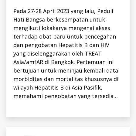
H
Pada 27-28 April 2023 yang lalu, Peduli
E
P
Hati Bangsa berkesempatan untuk
A
T
mengikuti lokakarya mengenai akses
I
T
terhadap obat baru untuk pencegahan
I
S
dan pengobatan Hepatitis B dan HIV
h
-
e
B
yang diselenggarakan oleh TREAT
-
p
I
Asia/amfAR di Bangkok. Pertemuan ini
a
D
bertujuan untuk meninjau kembali data
ti
H
E
ti
morbiditas dan mortalitas khususnya di
P
s
A
wilayah Hepatitis B di Asia Pasifik,
,
T
I
memahami pengobatan yang tersedia…
h
T
i
I
S
v
Tags
-
,
I
t
D
H
r
E
e