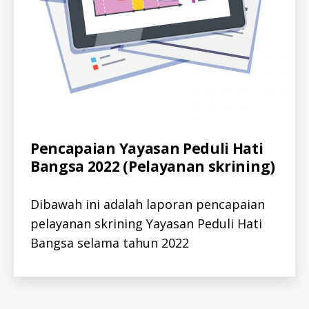
I
T
I
S
-
I
D
H
E
P
C
-
I
D
Categories
A
Pencapaian Yayasan Peduli Hati
R
L
Bangsa 2022 (Pelayanan skrining)
E
L
P
-
O
I
R
D
Dibawah ini adalah laporan pencapaian
T
H
S
E
pelayanan skrining Yayasan Peduli Hati
-
P
I
Bangsa selama tahun 2022
A
D
T
I
T
I
S
-