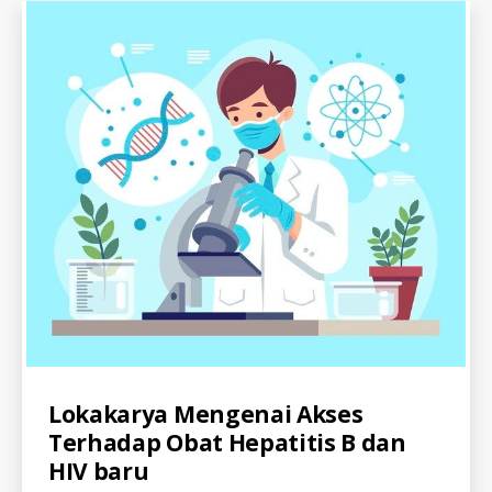
D
iti
R
s
E
P
O
R
T
S
-
I
D
Categories
A
Lokakarya Mengenai Akses
L
Terhadap Obat Hepatitis B dan
L
-
HIV baru
I
D