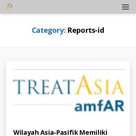
Yayasan
Menu
Peduli
Hati
Category:
Reports-id
Bangsa
Categories
A
Wilayah Asia-Pasifik Memiliki
L