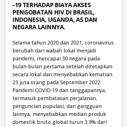
-
-19 TERHADAP BIAYA AKSES
I
D
PENGOBATAN HIV DI BRASIL,
D
INDONESIA, UGANDA, AS DAN
O
C
NEGARA LAINNYA.
-
LI
B
R
Selama tahun 2020 dan 2021, coronavirus
A
R
berubah dari wabah lokal menjadi
Y
pandemi, mencapai 30 negara pada
-
I
bulan-bulan pertama setelah ditetapkan
D
H
secara lokal dan menyebabkan kematian
E
P
23 juta orang pada September 2022.
A
T
Pandemi COVID-19 dan tanggapannya,
I
termasuk pembatasan perjalanan,
T
I
penguncian populasi, dan gangguan
S
-
lainnya, menyebabkan median produk
I
D
domestik bruto global turun 3,9% dari
H