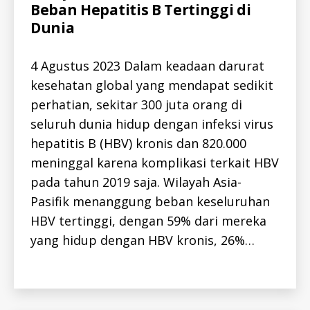
Beban Hepatitis B Tertinggi di
L
-
Dunia
I
D
H
4 Agustus 2023 Dalam keadaan darurat
E
P
kesehatan global yang mendapat sedikit
A
T
perhatian, sekitar 300 juta orang di
I
T
seluruh dunia hidup dengan infeksi virus
I
S
hepatitis B (HBV) kronis dan 820.000
-
B
meninggal karena komplikasi terkait HBV
-
I
pada tahun 2019 saja. Wilayah Asia-
D
Pasifik menanggung beban keseluruhan
a
H
E
m
HBV tertinggi, dengan 59% dari mereka
P
fa
A
yang hidup dengan HBV kronis, 26%…
T
r
,
I
h
T
Tags
e
I
S
p
-
at
I