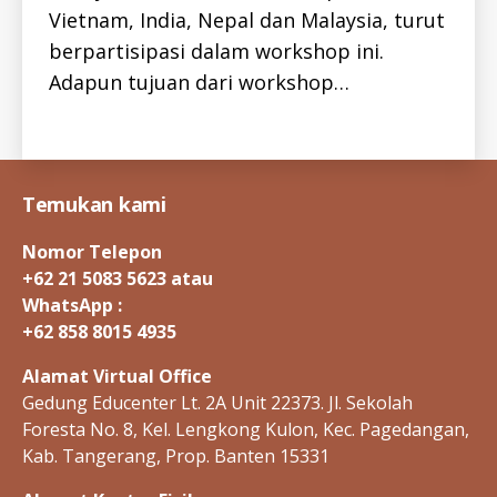
p-
Vietnam, India, Nepal dan Malaysia, turut
H
b
,
E
berpartisipasi dalam workshop ini.
P
h
A
Adapun tujuan dari workshop…
e
T
I
p
T
at
Tags
I
iti
S
-
s
I
b
,
Temukan kami
D
hi
H
E
v
,
Nomor Telepon
P
tr
C
+62 21 5083 5623 atau
e
-
WhatsApp :
I
at
D
+62 858 8015 4935
a
H
si
I
Alamat Virtual Office
V
a
,
-
Gedung Educenter Lt. 2A Unit 22373. Jl. Sekolah
w
I
Foresta No. 8, Kel. Lengkong Kulon, Kec. Pagedangan,
o
D
K
rk
Kab. Tangerang, Prop. Banten 15331
E
s
G