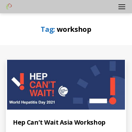
Yayasan
Menu
Peduli
Hati
Tag:
workshop
Bangsa
Categories
A
Hep Can’t Wait Asia Workshop
L
L