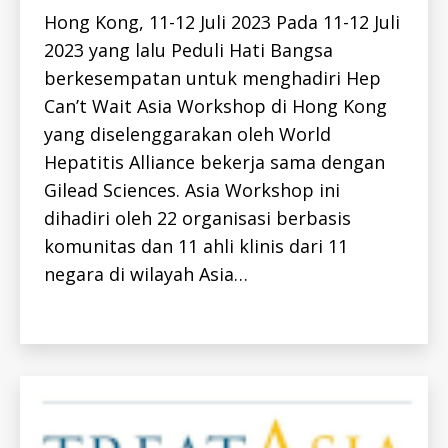
-
Hong Kong, 11-12 Juli 2023 Pada 11-12 Juli
I
D
h
2023 yang lalu Peduli Hati Bangsa
H
e
E
berkesempatan untuk menghadiri Hep
p
P
A
Can’t Wait Asia Workshop di Hong Kong
-
T
c
yang diselenggarakan oleh World
I
a
T
Hepatitis Alliance bekerja sama dengan
I
n
S
Gilead Sciences. Asia Workshop ini
t-
-
I
w
dihadiri oleh 22 organisasi berbasis
D
ai
H
komunitas dan 11 ahli klinis dari 11
t
,
E
negara di wilayah Asia…
P
h
C
e
-
p
Tags
I
D
a
K
ti
E
ti
G
I
s
A
c
,
T
w
A