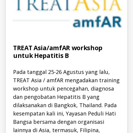
N
o
r
k
s
h
o
p
Categories
A
TREAT Asia/amfAR workshop
L
untuk Hepatitis B
a
L
-
m
I
fa
D
Pada tanggal 25-26 Agustus yang lalu,
r
,
H
E
TREAT Asia / amfAR mengadakan training
b
P
a
workshop untuk pencegahan, diagnosa
A
n
T
dan pengobatan Hepatitis B yang
I
g
T
dilaksanakan di Bangkok, Thailand. Pada
k
I
S
o
kesempatan kali ini, Yayasan Peduli Hati
-
k
,
B
Bangsa bersama dengan organisasi
h
-
I
lainnya di Asia, termasuk, Filipina,
e
D