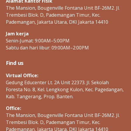
Alamat Kantor Fisik
h
I
A
o
The Mansion, Bougenville Fontana Unit BF-26M2. Jl.
T
p
Trembesi Blok. D, Pademangan Timur, Kec.
A
N
Pademangan, Jakarta Utara, DKI Jakarta 14410
R
E
Jam kerja
P
O
Senin-Jumat: 9:00AM–5:00PM
R
T
Sabtu dan hari libur: 09:00AM–2:00PM
S
-
E
Find us
N
Virtual Office:
Gedung Educenter Lt. 2A Unit 22373. Jl. Sekolah
Foresta No. 8, Kel. Lengkong Kulon, Kec. Pagedangan,
Kab. Tangerang, Prop. Banten.
Office:
The Mansion, Bougenville Fontana Unit BF-26M2. Jl.
Trembesi Blok. D, Pademangan Timur, Kec.
Pademangan, Jakarta Utara, DKI Jakarta 14410