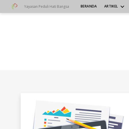
BERANDA
ARTIKEL
Yayasan Peduli Hati Bangsa
Yayasan
Peduli
Hati
Bangsa