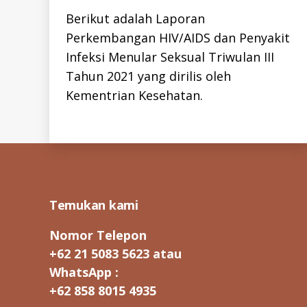
B
Berikut adalah Laporan
R
A
Perkembangan HIV/AIDS dan Penyakit
ai
R
Y
d
Infeksi Menular Seksual Triwulan III
-
s
,
I
Tahun 2021 yang dirilis oleh
hi
D
Kementrian Kesehatan.
v
,
H
I
la
V
p
Tags
-
I
o
D
ra
R
n
,
E
P
pi
O
m
R
Temukan kami
s
T
S
-
Nomor Telepon
I
+62 21 5083 5623 atau
D
WhatsApp :
+62 858 8015 4935