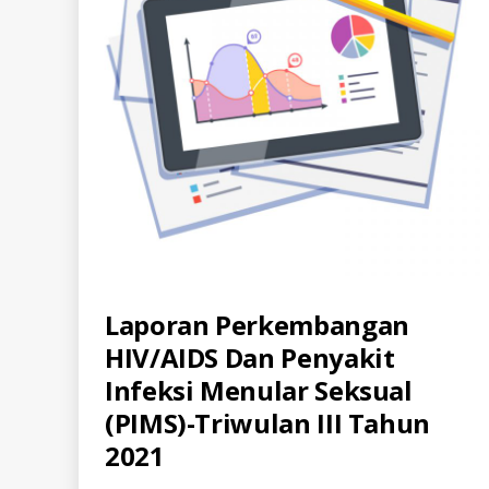
Categories
Laporan Perkembangan
A
L
HIV/AIDS Dan Penyakit
L
-
Infeksi Menular Seksual
I
D
(PIMS)-Triwulan III Tahun
D
O
2021
C
-
LI