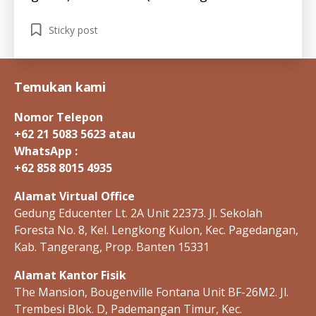
p
a
Tags
Sticky post
ti
ti
s
c
Temukan kami
,
i
Nomor Telepon
n
+62 21 5083 5623 atau
d
o
WhatsApp :
n
+62 858 8015 4935
e
s
Alamat Virtual Office
i
Gedung Educenter Lt. 2A Unit 22373. Jl. Sekolah
a
Foresta No. 8, Kel. Lengkong Kulon, Kec. Pagedangan,
Kab. Tangerang, Prop. Banten 15331
Alamat Kantor Fisik
The Mansion, Bougenville Fontana Unit BF-26M2. Jl.
Trembesi Blok. D, Pademangan Timur, Kec.