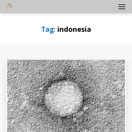
Yayasan
Menu
Peduli
Hati
Tag:
indonesia
Bangsa