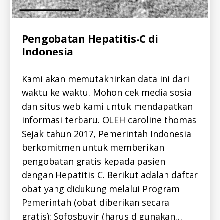
Categories
A
Pengobatan Hepatitis-C di
L
Indonesia
L
-
I
D
Kami akan memutakhirkan data ini dari
H
E
waktu ke waktu. Mohon cek media sosial
h
P
dan situs web kami untuk mendapatkan
C
e
-
a
informasi terbaru. OLEH caroline thomas
I
D
lt
Sejak tahun 2017, Pemerintah Indonesia
J
h
O
berkomitmen untuk memberikan
c
U
a
R
pengobatan gratis kepada pasien
N
r
dengan Hepatitis C. Berikut adalah daftar
A
e
L
obat yang didukung melalui Program
,
h
Pemerintah (obat diberikan secara
e
gratis): Sofosbuvir (harus digunakan…