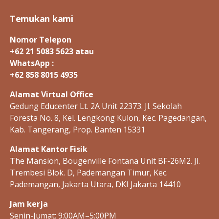
pagination
e
a
Temukan kami
k
h
Nomor Telepon
e
+62 21 5083 5623 atau
p
WhatsApp :
-
+62 858 8015 4935
a
Alamat Virtual Office
Gedung Educenter Lt. 2A Unit 22373. Jl. Sekolah
Foresta No. 8, Kel. Lengkong Kulon, Kec. Pagedangan,
Kab. Tangerang, Prop. Banten 15331
Alamat Kantor Fisik
The Mansion, Bougenville Fontana Unit BF-26M2. Jl.
Trembesi Blok. D, Pademangan Timur, Kec.
Pademangan, Jakarta Utara, DKI Jakarta 14410
Jam kerja
Senin-Jumat: 9:00AM–5:00PM