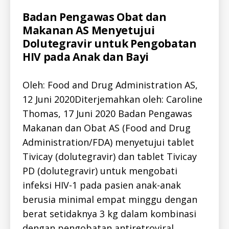
Categories
A
Badan Pengawas Obat dan
L
Makanan AS Menyetujui
L
-
Dolutegravir untuk Pengobatan
I
D
HIV pada Anak dan Bayi
H
I
V
Oleh: Food and Drug Administration AS,
-
I
12 Juni 2020Diterjemahkan oleh: Caroline
D
N
Thomas, 17 Juni 2020 Badan Pengawas
E
Makanan dan Obat AS (Food and Drug
W
S
Administration/FDA) menyetujui tablet
-
I
Tivicay (dolutegravir) dan tablet Tivicay
D
PD (dolutegravir) untuk mengobati
infeksi HIV-1 pada pasien anak-anak
f
berusia minimal empat minggu dengan
d
a
berat setidaknya 3 kg dalam kombinasi
,
dengan pengobatan antiretroviral…