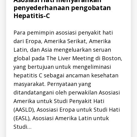
L
penyederhanaan pengobatan
L
-
Hepatitis-C
I
D
H
Para pemimpin asosiasi penyakit hati
E
P
dari Eropa, Amerika Serikat, Amerika
C
-
Latin, dan Asia mengeluarkan seruan
I
D
global pada The Liver Meeting di Boston,
N
E
yang bertujuan untuk mengeliminasi
W
hepatitis C sebagai ancaman kesehatan
S
-
masyarakat. Pernyataan yang
I
D
ditandatangani oleh perwakilan Asosiasi
Amerika untuk Studi Penyakit Hati
c
h
(AASLD), Asosiasi Eropa untuk Studi Hati
a
(EASL), Asosiasi Amerika Latin untuk
i
,
Studi…
h
e