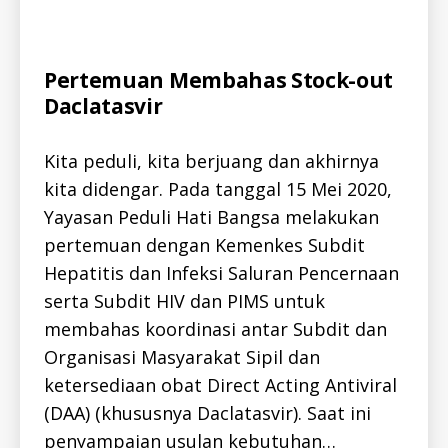
d
a
Categories
A
Pertemuan Membahas Stock-out
L
a
Daclatasvir
L
,
-
d
I
D
a
Kita peduli, kita berjuang dan akhirnya
H
c
E
kita didengar. Pada tanggal 15 Mei 2020,
l
P
Yayasan Peduli Hati Bangsa melakukan
C
a
-
t
pertemuan dengan Kemenkes Subdit
I
D
a
Hepatitis dan Infeksi Saluran Pencernaan
K
s
E
serta Subdit HIV dan PIMS untuk
v
G
ir
I
membahas koordinasi antar Subdit dan
A
,
Organisasi Masyarakat Sipil dan
T
h
A
ketersediaan obat Direct Acting Antiviral
N
e
N
p
(DAA) (khususnya Daclatasvir). Saat ini
E
a
W
penyampaian usulan kebutuhan…