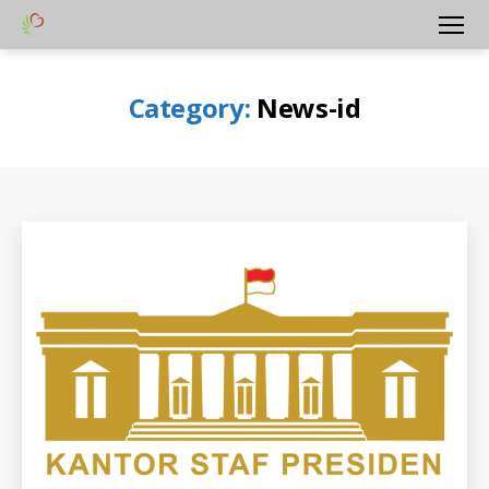
Yayasan
Menu
Peduli
Hati
Category:
News-id
Bangsa