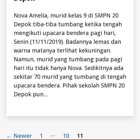
-
I
D
Nova Amelia, murid kelas 9 di SMPN 20
H
E
Depok tiba-tiba tumbang ketika tengah
h
P
e
mengikuti upacara bendera pagi hari,
C
-
p
Senin (11/11/2019). Badannya lemas dan
I
a
D
warna matanya terlihat kekuningan.
ti
N
E
ti
Namun, murid yang tumbang pada pagi
W
s
S
hari itu tidak hanya Nova. Sedikitnya ada
a
-
sekitar 70 murid yang tumbang di tengah
I
,
D
n
upacara bendera. Pihak sekolah SMPN 20
e
Depok pun…
w
s
,
Tags
o
u
t
Posts
b
…
←
Newer
1
10
11
r