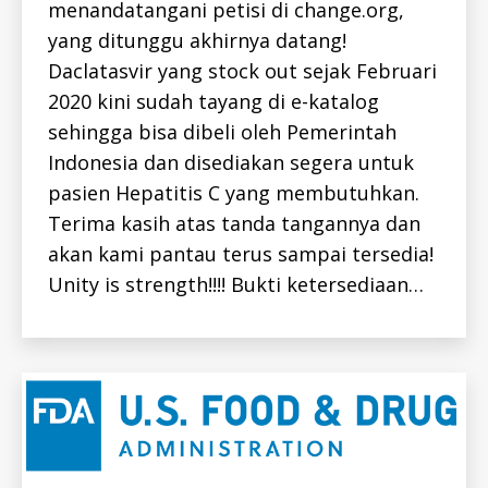
E
menandatangani petisi di change.org,
n
P
yang ditunggu akhirnya datang!
C
-
Daclatasvir yang stock out sejak Februari
I
D
2020 kini sudah tayang di e-katalog
N
E
sehingga bisa dibeli oleh Pemerintah
W
S
Indonesia dan disediakan segera untuk
-
pasien Hepatitis C yang membutuhkan.
I
D
Terima kasih atas tanda tangannya dan
akan kami pantau terus sampai tersedia!
Unity is strength!!!! Bukti ketersediaan…