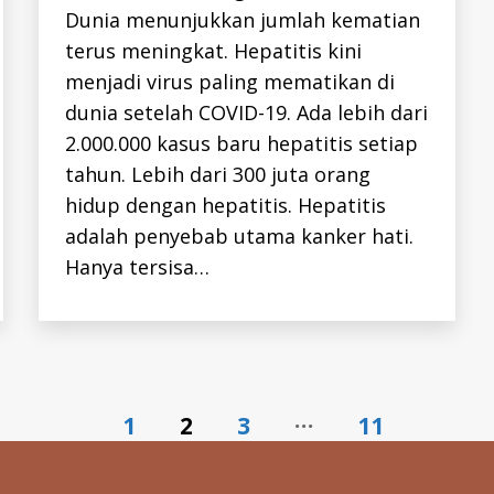
I
Dunia menunjukkan jumlah kematian
S
-
terus meningkat. Hepatitis kini
B
-
menjadi virus paling mematikan di
I
dunia setelah COVID-19. Ada lebih dari
D
H
2.000.000 kasus baru hepatitis setiap
E
P
tahun. Lebih dari 300 juta orang
A
T
hidup dengan hepatitis. Hepatitis
I
T
adalah penyebab utama kanker hati.
I
Hanya tersisa…
S
-
I
D
H
E
P
C
-
…
I
1
2
3
11
D
K
E
G