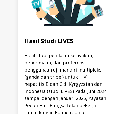
Categories
Hasil Studi LIVES
A
L
L
-
I
Hasil studi penilaian kelayakan,
D
penerimaan, dan preferensi
H
E
penggunaan uji mandiri multipleks
P
A
(ganda dan tripel) untuk HIV,
T
I
hepatitis B dan C di Kyrgyzstan dan
T
I
Indonesia (studi LIVES) Pada Juni 2024
S
sampai dengan Januari 2025, Yayasan
-
B
Peduli Hati Bangsa telah bekerja
-
I
sama dengan Foundation of
D