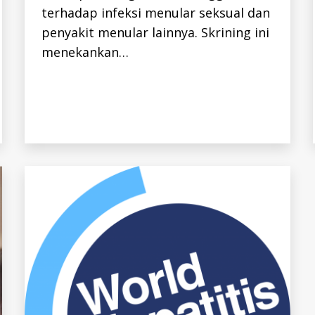
I
terhadap infeksi menular seksual dan
D
H
penyakit menular lainnya. Skrining ini
I
V
menekankan…
-
I
D
K
E
G
I
A
T
A
N