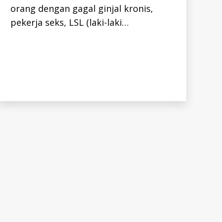
orang dengan gagal ginjal kronis,
T
I
pekerja seks, LSL (laki-laki…
S
-
I
D
K
E
G
I
A
T
A
N