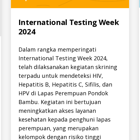
Categories
International Testing Week
A
L
2024
L
-
I
D
Dalam rangka memperingati
H
E
International Testing Week 2024,
P
A
telah dilaksanakan kegiatan skrining
T
I
terpadu untuk mendeteksi HIV,
T
I
Hepatitis B, Hepatitis C, Sifilis, dan
S
-
HPV di Lapas Perempuan Pondok
B
Bambu. Kegiatan ini bertujuan
-
I
meningkatkan akses layanan
D
H
kesehatan kepada penghuni lapas
E
P
perempuan, yang merupakan
C
-
kelompok dengan risiko tinggi