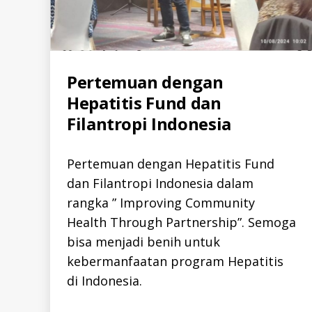
A
N
R
E
P
O
R
Categories
Pertemuan dengan
A
T
L
S
Hepatitis Fund dan
L
-
-
I
Filantropi Indonesia
I
D
D
H
E
Pertemuan dengan Hepatitis Fund
P
A
dan Filantropi Indonesia dalam
T
I
rangka ” Improving Community
T
I
Health Through Partnership”. Semoga
S
-
bisa menjadi benih untuk
I
D
kebermanfaatan program Hepatitis
K
di Indonesia.
E
G
I