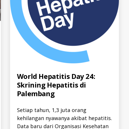
Categories
World Hepatitis Day 24:
A
L
Skrining Hepatitis di
L
-
Palembang
I
D
H
E
Setiap tahun, 1,3 juta orang
P
A
kehilangan nyawanya akibat hepatitis.
T
I
Data baru dari Organisasi Kesehatan
T