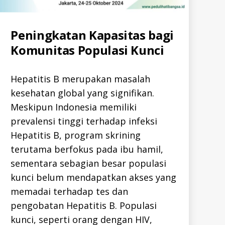
Categories
Peningkatan Kapasitas bagi
A
L
Komunitas Populasi Kunci
L
-
I
D
Hepatitis B merupakan masalah
H
E
kesehatan global yang signifikan.
P
A
Meskipun Indonesia memiliki
T
I
prevalensi tinggi terhadap infeksi
T
I
Hepatitis B, program skrining
S
-
terutama berfokus pada ibu hamil,
B
sementara sebagian besar populasi
-
I
kunci belum mendapatkan akses yang
D
H
memadai terhadap tes dan
E
P
pengobatan Hepatitis B. Populasi
A
T
kunci, seperti orang dengan HIV,
I