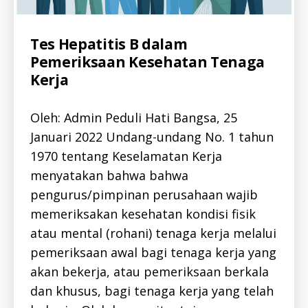
Categories
A
Tes Hepatitis B dalam
L
Pemeriksaan Kesehatan Tenaga
L
-
Kerja
h
I
D
e
D
p
Oleh: Admin Peduli Hati Bangsa, 25
O
-
C
Januari 2022 Undang-undang No. 1 tahun
b
-
LI
,
1970 tentang Keselamatan Kerja
B
h
R
menyatakan bahwa bahwa
A
e
R
pengurus/pimpinan perusahaan wajib
p
Y
a
-
memeriksakan kesehatan kondisi fisik
I
ti
D
atau mental (rohani) tenaga kerja melalui
ti
H
pemeriksaan awal bagi tenaga kerja yang
s
E
P
b
akan bekerja, atau pemeriksaan berkala
A
,
T
dan khusus, bagi tenaga kerja yang telah
p
I
T