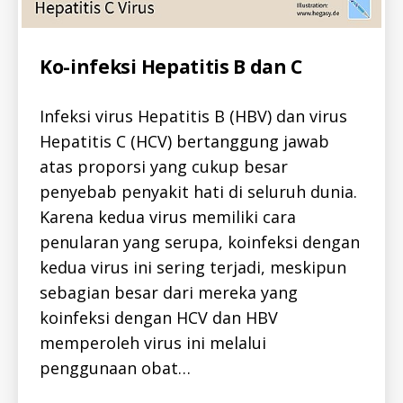
Categories
A
Ko-infeksi Hepatitis B dan C
L
L
-
Infeksi virus Hepatitis B (HBV) dan virus
I
D
Hepatitis C (HCV) bertanggung jawab
H
E
atas proporsi yang cukup besar
P
A
penyebab penyakit hati di seluruh dunia.
T
Karena kedua virus memiliki cara
I
T
penularan yang serupa, koinfeksi dengan
I
S
kedua virus ini sering terjadi, meskipun
-
B
sebagian besar dari mereka yang
-
I
koinfeksi dengan HCV dan HBV
D
memperoleh virus ini melalui
H
E
penggunaan obat…
P
A
T