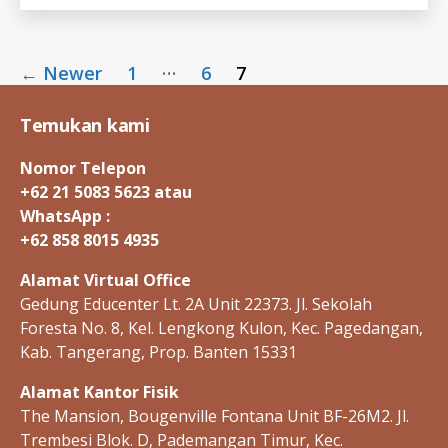
I
T
I
Posts
S
…
-
←
Newer
1
6
7
I
pagination
D
H
Temukan kami
E
P
C
Nomor Telepon
-
+62 21 5083 5623 atau
I
D
WhatsApp :
+62 858 8015 4935
Alamat Virtual Office
Gedung Educenter Lt. 2A Unit 22373. Jl. Sekolah
Foresta No. 8, Kel. Lengkong Kulon, Kec. Pagedangan,
Kab. Tangerang, Prop. Banten 15331
Alamat Kantor Fisik
The Mansion, Bougenville Fontana Unit BF-26M2. Jl.
Trembesi Blok. D, Pademangan Timur, Kec.