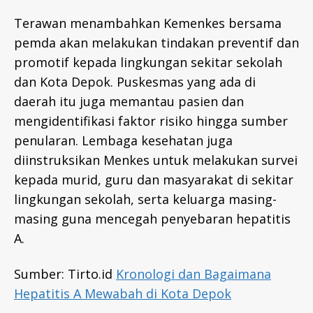
Terawan menambahkan Kemenkes bersama
pemda akan melakukan tindakan preventif dan
promotif kepada lingkungan sekitar sekolah
dan Kota Depok. Puskesmas yang ada di
daerah itu juga memantau pasien dan
mengidentifikasi faktor risiko hingga sumber
penularan. Lembaga kesehatan juga
h
diinstruksikan Menkes untuk melakukan survei
e
p
kepada murid, guru dan masyarakat di sekitar
a
lingkungan sekolah, serta keluarga masing-
ti
masing guna mencegah penyebaran hepatitis
ti
s
A.
a
,
n
Sumber: Tirto.id
Kronologi dan Bagaimana
e
Hepatitis A Mewabah di Kota Depok
w
s
,