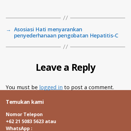
o
Tags
u
t
b
→
Asosiasi Hati menyarankan
r
penyederhanaan pengobatan Hepatitis-C
e
a
k
h
Leave a Reply
e
p
-
a
You must be
logged in
to post a comment.
Temukan kami
Nomor Telepon
+62 21 5083 5623 atau
WhatsApp :