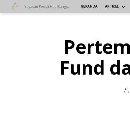
BERANDA
ARTIKEL
Yayasan Peduli Hati Bangsa
Yayasan
Peduli
Hati
Bangsa
Pertem
Categories
A
L
L
-
Fund da
I
D
H
E
P
A
P
T
a
I
T
I
S
-
I