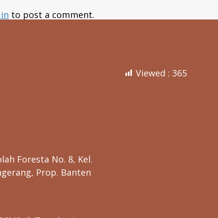
 in
to post a comment.
Viewed :
365
lah Foresta No. 8, Kel.
ngerang, Prop. Banten