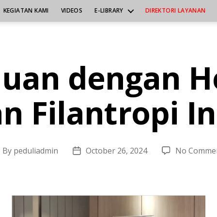
KEGIATAN KAMI
VIDEOS
E-LIBRARY
DIREKTORI LAYANAN
uan dengan He
n Filantropi I
By
peduliadmin
October 26, 2024
No Comme
ost
Post
uthor
date