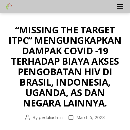
Yayasan
Menu
Peduli
Hati
“MISSING THE TARGET
Categories
A
Bangsa
L
ITPC” MENGUNGKAPKAN
L
-
I
DAMPAK COVID -19
D
TERHADAP BIAYA AKSES
D
O
PENGOBATAN HIV DI
C
-
L
BRASIL, INDONESIA,
I
B
UGANDA, AS DAN
R
A
NEGARA LAINNYA.
R
Y
-
By
peduliadmin
March 5, 2023
Post
Post
I
D
author
date
H