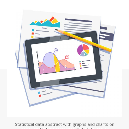
E
P
A
T
I
T
I
S
-
I
D
H
E
P
C
-
I
D
R
E
P
O
R
T
Statistical data abstract with graphs and charts on
S