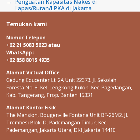
→
Penguatan Kapasitas Nakes di
t
Lapas/Rutan/LPKA di Jakarta
r
e
Temukan kami
a
t
Nomor Telepon
a
+62 21 5083 5623 atau
s
WhatsApp :
i
+62 858 8015 4935
a
Alamat Virtual Office
Gedung Educenter Lt. 2A Unit 22373. Jl. Sekolah
Foresta No. 8, Kel. Lengkong Kulon, Kec. Pagedangan,
Kab. Tangerang, Prop. Banten 15331
Alamat Kantor Fisik
The Mansion, Bougenville Fontana Unit BF-26M2. Jl.
Trembesi Blok. D, Pademangan Timur, Kec.
Pademangan, Jakarta Utara, DKI Jakarta 14410