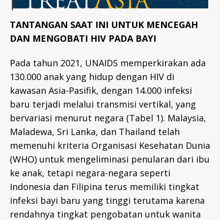
I
D
R
TANTANGAN SAAT INI UNTUK MENCEGAH
E
DAN MENGOBATI HIV PADA BAYI
P
O
R
Pada tahun 2021, UNAIDS memperkirakan ada
T
S
130.000 anak yang hidup dengan HIV di
-
I
kawasan Asia-Pasifik, dengan 14.000 infeksi
D
baru terjadi melalui transmisi vertikal, yang
bervariasi menurut negara (Tabel 1). Malaysia,
Maladewa, Sri Lanka, dan Thailand telah
memenuhi kriteria Organisasi Kesehatan Dunia
(WHO) untuk mengeliminasi penularan dari ibu
ke anak, tetapi negara-negara seperti
Indonesia dan Filipina terus memiliki tingkat
infeksi bayi baru yang tinggi terutama karena
rendahnya tingkat pengobatan untuk wanita