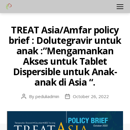
Yayasan
Menu
Peduli
Hati
TREAT Asia/Amfar policy
Categories
A
Bangsa
L
brief : Dolutegravir untuk
L
-
I
anak :”Mengamankan
D
Akses untuk Tablet
H
I
Dispersible untuk Anak-
V
H
anak di Asia “.
I
V
-
I
By
peduliadmin
October 26, 2022
Post
Post
D
author
date
N
E
W
S
-