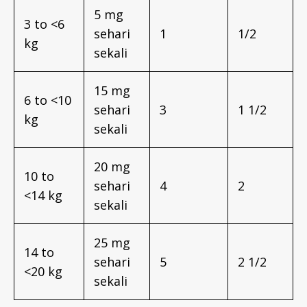
5 mg
3 to <6
sehari
1
1/2
kg
sekali
15 mg
6 to <10
sehari
3
1 1/2
kg
sekali
20 mg
10 to
sehari
4
2
<14 kg
sekali
25 mg
14 to
sehari
5
2 1/2
<20 kg
sekali