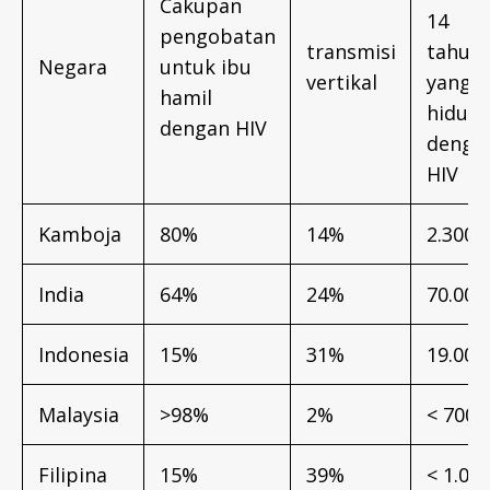
Cakupan
14
pengobatan
transmisi
tahun
Negara
untuk ibu
vertikal
yang
hamil
hidup
dengan HIV
denga
HIV
Kamboja
80%
14%
2.300
India
64%
24%
70.000
Indonesia
15%
31%
19.000
Malaysia
>98%
2%
< 700
Filipina
15%
39%
< 1.00