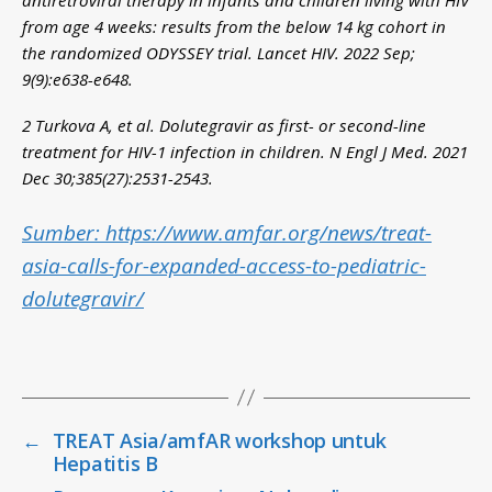
h
from age 4 weeks: results from the below 14 kg cohort in
e
p
the randomized ODYSSEY trial. Lancet HIV. 2022 Sep;
a
9(9
):e
638-e648.
ti
ti
2 Turkova A, et al. Dolutegravir as first- or second-line
s
treatment for HIV-1 infection in children. N Engl J Med. 2021
,
Dec 30;385(27):2531-2543.
h
i
Sumber: https://www.amfar.org/news/treat-
v
asia-calls-for-expanded-access-to-pediatric-
,
p
dolutegravir/
o
li
Tags
c
y
b
←
TREAT Asia/amfAR workshop untuk
ri
Hepatitis B
e
f
,