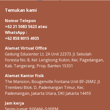
s
,
Temukan kami
r
e
Nomor Telepon
s
+62 21 5083 5623 atau
e
WhatsApp :
a
+62 858 8015 4935
r
c
Alamat Virtual Office
h
Gedung Educenter Lt. 2A Unit 22373. Jl. Sekolah
Foresta No. 8, Kel. Lengkong Kulon, Kec. Pagedangan,
Kab. Tangerang, Prop. Banten 15331
Alamat Kantor Fisik
The Mansion, Bougenville Fontana Unit BF-26M2. Jl.
Trembesi Blok. D, Pademangan Timur, Kec.
Pademangan, Jakarta Utara, DKI Jakarta 14410
Jam kerja
Senin-Jumat: 9:00AM–5:00PM