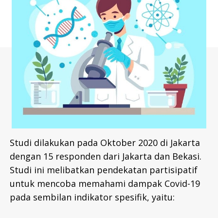
pada
L
I
akses
B
layanan
R
kesehatan
A
populasi
R
Y
kunci
-
dan
I
orang
D
dengan
H
HIV
I
V
di
-
Indonesia
I
D
Studi dilakukan pada Oktober 2020 di Jakarta
R
E
dengan 15 responden dari Jakarta dan Bekasi.
P
Studi ini melibatkan pendekatan partisipatif
O
R
untuk mencoba memahami dampak Covid-19
T
pada sembilan indikator spesifik, yaitu:
S
-
I