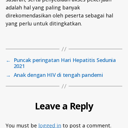
e
adalah hal yang paling banyak
a
direkomendasikan oleh peserta sebagai hal
lt
yang perlu untuk ditingkatkan.
h
,
p
Tags
u
b
li
←
Puncak peringatan Hari Hepatitis Sedunia
c
2021
h
→
Anak dengan HIV di tengah pandemi
e
a
lt
h
a
Leave a Reply
c
c
e
You must be
logged in
to post a comment.
s