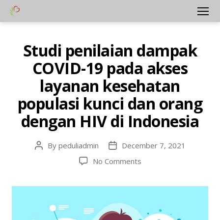
Yayasan
Menu
Peduli
Hati
Studi penilaian dampak
Categories
A
Bangsa
L
COVID-19 pada akses
L
-
I
layanan kesehatan
D
populasi kunci dan orang
C
O
dengan HIV di Indonesia
V
I
D
-
By
peduliadmin
December 7, 2021
Post
Post
1
author
date
9
on
No Comments
-
Studi
I
penilaian
D
dampak
D
O
COVID-
C
19
-