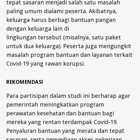
tepat sasaran menjadi salah satu masalah
paling umum dialami peserta. Akibatnya,
C
keluarga harus berbagi bantuan pangan
o
dengan keluarga lain di
v
lingkungan tersebut (misalnya, satu paket
i
d
untuk dua keluarga). Peserta juga mengungkit
-
masalah program bantuan dan layanan terkait
1
Covid-19 yang rawan korupsi.
9
,
h
REKOMENDASI
i
v
Para partisipan dalam studi ini berharap agar
,
pemerintah meningkatkan program
p
u
perawatan kesehatan dan bantuan bagi
b
mereka yang rentan terdampak Covid-19.
li
Penyaluran bantuan yang merata dan tepat
c
sasaran, serta penyediaan akses pekerjaan
h