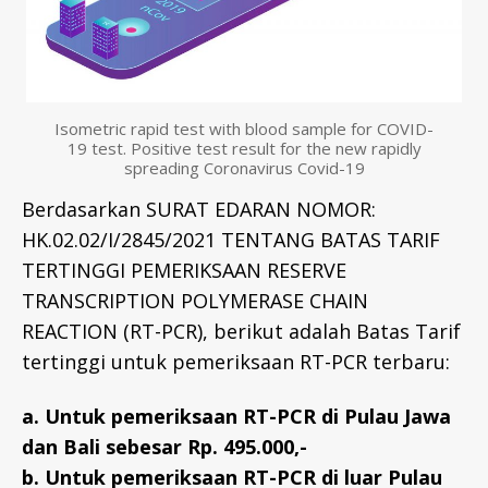
L
I
B
R
A
R
Y
Isometric rapid test with blood sample for COVID-
-
19 test. Positive test result for the new rapidly
I
spreading Coronavirus Covid-19
D
Berdasarkan SURAT EDARAN NOMOR:
HK.02.02/I/2845/2021 TENTANG BATAS TARIF
TERTINGGI PEMERIKSAAN RESERVE
TRANSCRIPTION POLYMERASE CHAIN
REACTION (RT-PCR), berikut adalah Batas Tarif
tertinggi untuk pemeriksaan RT-PCR terbaru:
a. Untuk pemeriksaan RT-PCR di Pulau Jawa
dan Bali sebesar Rp. 495.000,-
b. Untuk pemeriksaan RT-PCR di luar Pulau