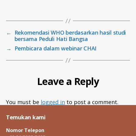
9
Tags
,
t
a
←
Rekomendasi WHO berdasarkan hasil studi
ri
bersama Peduli Hati Bangsa
f
p
→
Pembicara dalam webinar CHAI
c
r
Leave a Reply
You must be
logged in
to post a comment.
Temukan kami
Nomor Telepon